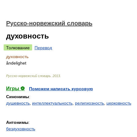
Русско-норвежский словарь
духовность
Толкование
Перевод
духовность
åndelighet
Русско-норвежский словарь
.
2013
.
Игры ⚽
Поможем написать курсовую
Синонимы
:
душевность
,
интеллектуальность
,
религиозность
,
церковность
Антонимы
:
бездуховность